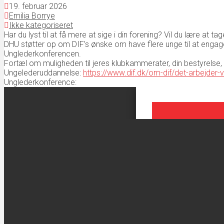
19. februar 2026
Emilia Borrye
Ikke kategoriseret
Har du lyst til at få mere at sige i din forening? Vil du lære at
DHU støtter op om DIF’s ønske om have flere unge til at engagere
Unglederkonferencen.
Fortæl om muligheden til jeres klubkammerater, din bestyrelse, 
Ungelederuddannelse:
https://www.dif.dk/om-dif/det-arbejder-
Unglederkonference: