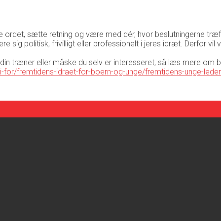
 tage ordet, sætte retning og være med dér, hvor beslutningerne træ
 sig politisk, frivilligt eller professionelt i jeres idræt. Derfo
din træner eller måske du selv er interesseret, så læs mere om b
vi-for/fremtidens-idraet-for-boern-og-unge/fremtidens-unge-led