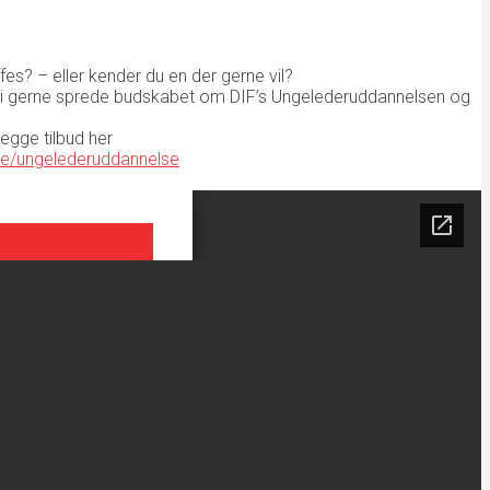
ffes? – eller kender du en der gerne vil?
r vil vi gerne sprede budskabet om DIF’s Ungelederuddannelsen og
egge tilbud her
ere/ungelederuddannelse