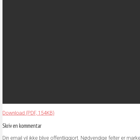
Download (PDF, 154KB)
Skriv en kommentar
Din email vil ikke blive offentliggjort. Nødvendige felter er mark