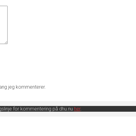
gang jeg kommenterer.
ingslinje for kommentering på dhu.nu
her
.