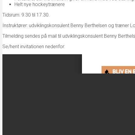
Helt nye hockeytrænere
Tidsrum: 9.30 til 17.30.
Instruktører: udviklingskonsulent Benny Berthelsen og træner
Tilmelding sendes på mail til udviklingskonsulent Benny Berthe
Se/hent invitationen nedenfor: