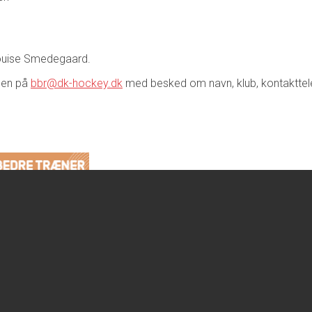
 Louise Smedegaard.
lsen på
bbr@dk-hockey.dk
med besked om navn, klub, kontakttele