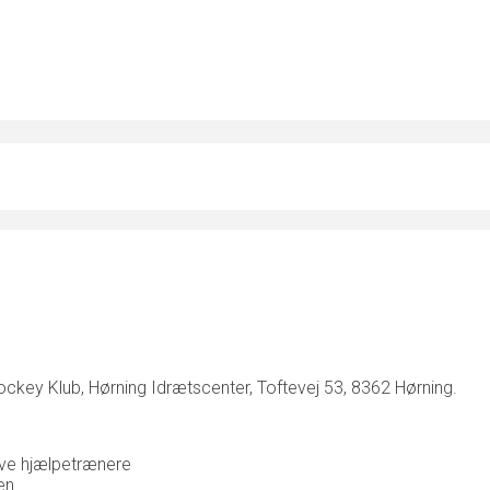
ckey Klub, Hørning Idrætscenter, Toftevej 53, 8362 Hørning.
blive hjælpetrænere
en