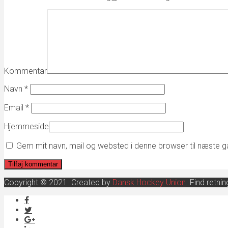
Kommentar
Navn
*
Email
*
Hjemmeside
Gem mit navn, mail og websted i denne browser til næste 
Copyright © 2021. Created by
Dansk Hockey Union
. Find retn