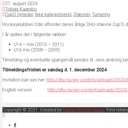
27. august 2024
Tobias Kaarsbo
CupO nyheder
,
Ikke kategoriseret
,
Stævner
,
Turnering
Hockeyklubben Odin afholder deres årlige DHU-stævne Cup’O den
I år spilles der i følgende rækker:
U14 – mix (2010 – 2011)
U16 mix (2008 – 2009)
Tilmelding og eventuelle spørgsmål sendes til: Jens.arnborg.
Tilmeldingsfristen er søndag d. 1. december 2024
Invitation kan ses her:
http://dhu.nu/wp-content/uploads/2024
English version:
http://dhu.nu/wp-content/uploads/2024
Copyright © 2021. Created by
Dansk Hockey Union
. Find retn