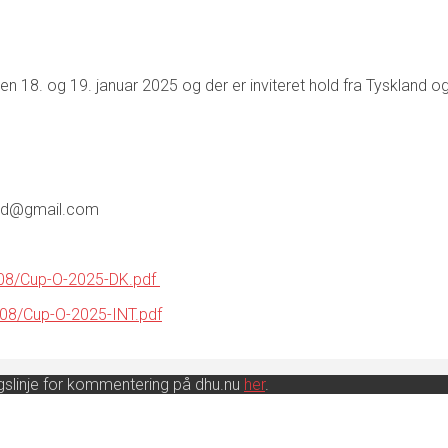
 18. og 19. januar 2025 og der er inviteret hold fra Tyskland o
lund@gmail.com
/08/Cup-O-2025-DK.pdf
/08/Cup-O-2025-INT.pdf
ingslinje for kommentering på dhu.nu
her
.