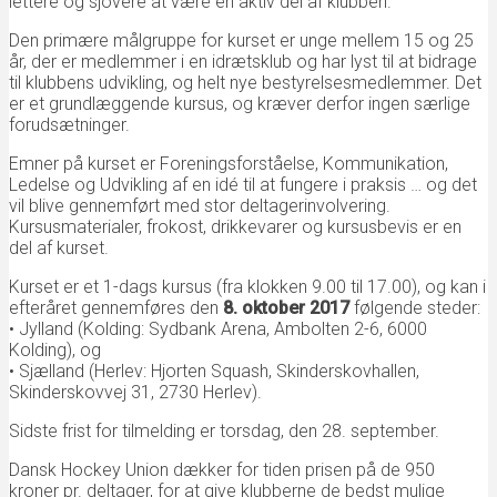
lettere og sjovere at være en aktiv del af klubben.
Den primære målgruppe for kurset er unge mellem 15 og 25
år, der er medlemmer i en idrætsklub og har lyst til at bidrage
til klubbens udvikling, og helt nye bestyrelsesmedlemmer. Det
er et grundlæggende kursus, og kræver derfor ingen særlige
forudsætninger.
Emner på kurset er Foreningsforståelse, Kommunikation,
Ledelse og Udvikling af en idé til at fungere i praksis … og det
vil blive gennemført med stor deltagerinvolvering.
Kursusmaterialer, frokost, drikkevarer og kursusbevis er en
del af kurset.
Kurset er et 1-dags kursus (fra klokken 9.00 til 17.00), og kan i
efteråret gennemføres den
8. oktober 2017
følgende steder:
• Jylland (Kolding: Sydbank Arena, Ambolten 2-6, 6000
Kolding), og
• Sjælland (Herlev: Hjorten Squash, Skinderskovhallen,
Skinderskovvej 31, 2730 Herlev).
Sidste frist for tilmelding er torsdag, den 28. september.
Dansk Hockey Union dækker for tiden prisen på de 950
kroner pr. deltager, for at give klubberne de bedst mulige