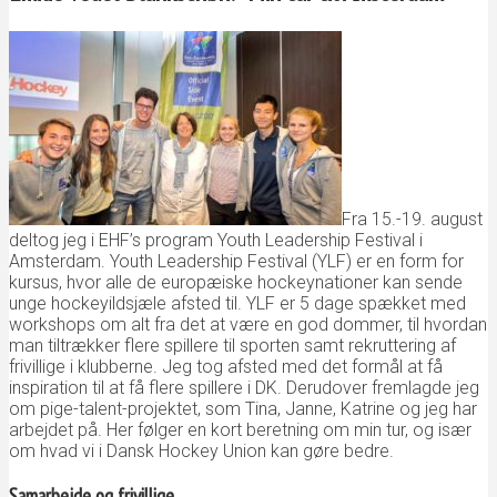
Fra 15.-19. august
deltog jeg i EHF’s program Youth Leadership Festival i
Amsterdam. Youth Leadership Festival (YLF) er en form for
kursus, hvor alle de europæiske hockeynationer kan sende
unge hockeyildsjæle afsted til. YLF er 5 dage spækket med
workshops om alt fra det at være en god dommer, til hvordan
man tiltrækker flere spillere til sporten samt rekruttering af
frivillige i klubberne. Jeg tog afsted med det formål at få
inspiration til at få flere spillere i DK. Derudover fremlagde jeg
om pige-talent-projektet, som Tina, Janne, Katrine og jeg har
arbejdet på. Her følger en kort beretning om min tur, og især
om hvad vi i Dansk Hockey Union kan gøre bedre.
Samarbejde og frivillige