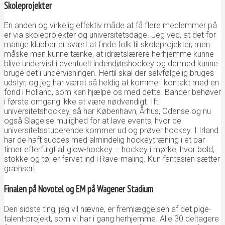
Skoleprojekter
En anden og virkelig effektiv måde at få flere medlemmer på
er via skoleprojekter og universitetsdage. Jeg ved, at det for
mange klubber er svært at finde folk til skoleprojekter, men
måske man kunne tænke, at idrætslærere herhjemme kunne
blive undervist i eventuelt indendørshockey og dermed kunne
bruge det i undervisningen. Hertil skal der selvfølgelig bruges
udstyr, og jeg har været så heldig at komme i kontakt med en
fond i Holland, som kan hjælpe os med dette. Bander behøver
i første omgang ikke at være nødvendigt. Ift.
universitetshockey, så har København, Århus, Odense og nu
også Slagelse mulighed for at lave events, hvor de
universitetsstuderende kommer ud og prøver hockey. I Irland
har de haft succes med almindelig hockeytræning i et par
timer efterfulgt af glow-hockey – hockey i mørke, hvor bold,
stokke og tøj er farvet ind i Rave-maling. Kun fantasien sætter
grænser!
F
inalen på Novotel og EM på Wagener Stadium
Den sidste ting, jeg vil nævne, er fremlæggelsen af det pige-
talent-projekt, som vi har i gang herhjemme. Alle 30 deltagere