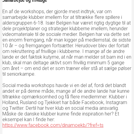
En af de workshops, der gjorde mest indtryk, var om
samarbejde klubber imellem for at tiltrække flere spillere i
aldersgruppen 6-18. Især Belgien har været rigtig dygtige til at
dele projektplaner og strategier klubberne imellem, herunder
videomateriale til de sociale medier. Belgien har via dette set
en enorm fremgang, når man kigger på medlemstal, de sidste
10 år – og fremgangen fortsætter. Herudover blev der fortalt
om rekruttering af frivillige i klubberne. I mange af de andre
lande er det faktisk kutyme, at når man melder sit barn ind i en
klub, skal man deltage aktivt som frivillig minimum 5 gange
om året – om end det er som træner eller stå at sælge pølser
til seniorkampe.
Social media workshops havde vi en del af, fordi det blandt
andet er på denne måde, mange af de andre lande har kunne
tiltrække opmærksomhed og få flere medlemmer. Klubber i
Holland, Rusland og Tjekkiet har både Facebook, Instagram
og Twitter. Dertil har hver klub en social media ansvarlig.
Måske de danske klubber kunne finde inspiration her? Et
eksempel kan I finde her:
https://www.facebook.com/dinamoekb/?fref=ts