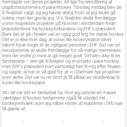
fremlagde om deres projekter. Alt lige fra rekruttering af
ungdomsdommere til para-hockey. Torsdag middag blev de
6 finalister valgt, og jeg havde aldrig troet, at jeg skulle gå
videre, men det gjorde jeg. Vi 6 finalister skulle fremlægge
vores respektive projekter på Novotel i Amsterdam foran
præsidenterne fra hockeyforbundene og EHF’s præsident.
Bare det at gå i finalen var en rigtig god ting for dansk hockey.
Det er jo ikke hver dag, at vores lille hockeynation bliver
nævnt foran nogle af de vigtigste personer i EHF. Det var ret
nervepirrende at skulle fremlægge for så mange mennesker,
men det endte jo med at gå meget godt. Det blev ikke til en
førsteplads – den gik til Belgien og et projekt i para-hockey,
men EHF’s præsident kom personligt hen til mig efter finalen
og sagde, at hun er så glad for, at vi i Danmark har projekter
som dette. Det var nu ret stort at få sådan en skulderklap til
vores lille hockeyland.
Alt i alt var det en fantastisk tur, hvor jeg udover en masse
værktøjer til hockey herhjemme også fik udvidet mit
hockeynetværk, som jeg håber resten af klubberne i DHU kan
få glæde af.