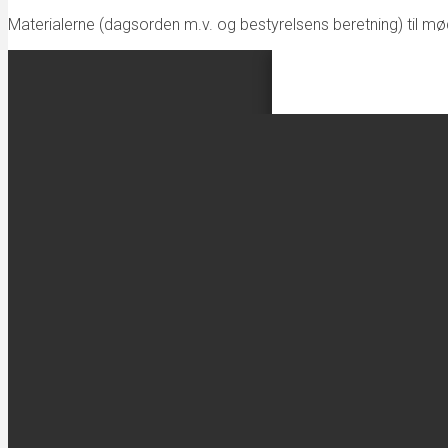
Materialerne (dagsorden m.v. og bestyrelsens beretning) til mød