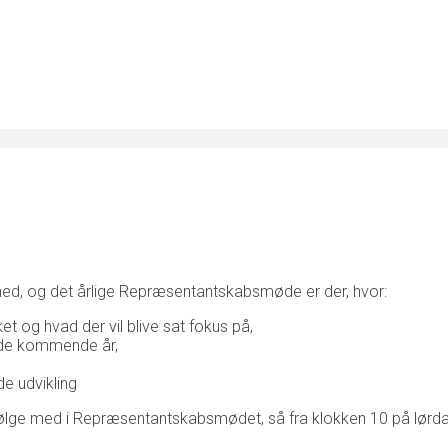
d, og det årlige Repræsentantskabsmøde er der, hvor:
et og hvad der vil blive sat fokus på,
 de kommende år,
e udvikling
at følge med i Repræsentantskabsmødet, så fra klokken 10 på lørd