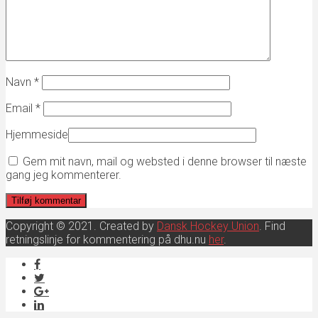
Navn
*
Email
*
Hjemmeside
Gem mit navn, mail og websted i denne browser til næste
gang jeg kommenterer.
Copyright © 2021. Created by
Dansk Hockey Union
. Find
retningslinje for kommentering på dhu.nu
her
.