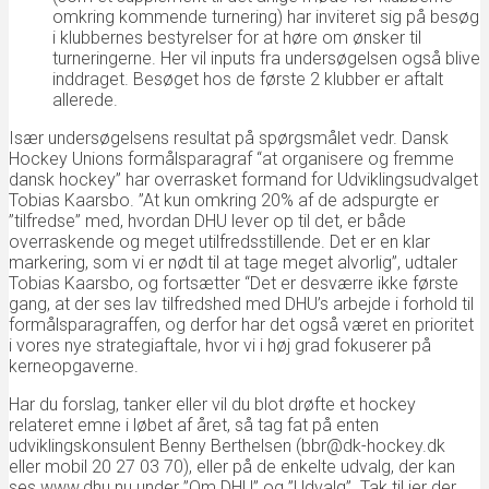
omkring kommende turnering) har inviteret sig på besøg
i klubbernes bestyrelser for at høre om ønsker til
turneringerne. Her vil inputs fra undersøgelsen også blive
inddraget. Besøget hos de første 2 klubber er aftalt
allerede.
Især undersøgelsens resultat på spørgsmålet vedr. Dansk
Hockey Unions formålsparagraf “at organisere og fremme
dansk hockey” har overrasket formand for Udviklingsudvalget
Tobias Kaarsbo. ”At kun omkring 20% af de adspurgte er
”tilfredse” med, hvordan DHU lever op til det, er både
overraskende og meget utilfredsstillende. Det er en klar
markering, som vi er nødt til at tage meget alvorlig”, udtaler
Tobias Kaarsbo, og fortsætter “Det er desværre ikke første
gang, at der ses lav tilfredshed med DHU’s arbejde i forhold til
formålsparagraffen, og derfor har det også været en prioritet
i vores nye strategiaftale, hvor vi i høj grad fokuserer på
kerneopgaverne.
Har du forslag, tanker eller vil du blot drøfte et hockey
relateret emne i løbet af året, så tag fat på enten
udviklingskonsulent Benny Berthelsen (bbr@dk-hockey.dk
eller mobil 20 27 03 70), eller på de enkelte udvalg, der kan
ses www.dhu.nu under ”Om DHU” og ”Udvalg”. Tak til jer der