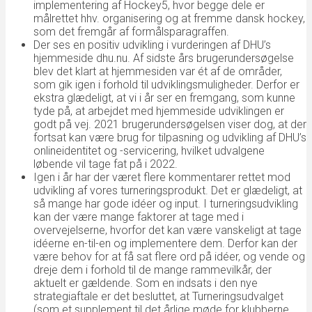
implementering af Hockey5, hvor begge dele er
målrettet hhv. organisering og at fremme dansk hockey,
som det fremgår af formålsparagraffen.
Der ses en positiv udvikling i vurderingen af DHU’s
hjemmeside dhu.nu. Af sidste års brugerundersøgelse
blev det klart at hjemmesiden var ét af de områder,
som gik igen i forhold til udviklingsmuligheder. Derfor er
ekstra glædeligt, at vi i år ser en fremgang, som kunne
tyde på, at arbejdet med hjemmeside udviklingen er
godt på vej. 2021 brugerundersøgelsen viser dog, at der
fortsat kan være brug for tilpasning og udvikling af DHU’s
onlineidentitet og -servicering, hvilket udvalgene
løbende vil tage fat på i 2022.
Igen i år har der været flere kommentarer rettet mod
udvikling af vores turneringsprodukt. Det er glædeligt, at
så mange har gode idéer og input. I turneringsudvikling
kan der være mange faktorer at tage med i
overvejelserne, hvorfor det kan være vanskeligt at tage
idéerne en-til-en og implementere dem. Derfor kan der
være behov for at få sat flere ord på idéer, og vende og
dreje dem i forhold til de mange rammevilkår, der
aktuelt er gældende. Som en indsats i den nye
strategiaftale er det besluttet, at Turneringsudvalget
(som et supplement til det årlige møde for klubberne