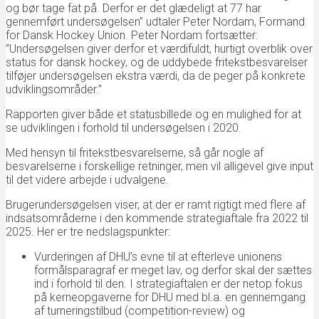
og bør tage fat på. Derfor er det glædeligt at 77 har
gennemført undersøgelsen” udtaler Peter Nordam, Formand
for Dansk Hockey Union. Peter Nordam fortsætter:
”Undersøgelsen giver derfor et værdifuldt, hurtigt overblik over
status for dansk hockey, og de uddybede fritekstbesvarelser
tilføjer undersøgelsen ekstra værdi, da de peger på konkrete
udviklingsområder.”
Rapporten giver både et statusbillede og en mulighed for at
se udviklingen i forhold til undersøgelsen i 2020.
Med hensyn til fritekstbesvarelserne, så går nogle af
besvarelserne i forskellige retninger, men vil alligevel give input
til det videre arbejde i udvalgene.
Brugerundersøgelsen viser, at der er ramt rigtigt med flere af
indsatsområderne i den kommende strategiaftale fra 2022 til
2025. Her er tre nedslagspunkter:
Vurderingen af DHU’s evne til at efterleve unionens
formålsparagraf er meget lav, og derfor skal der sættes
ind i forhold til den. I strategiaftalen er der netop fokus
på kerneopgaverne for DHU med bl.a. en gennemgang
af turneringstilbud (competition-review) og