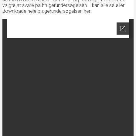
valgte at svare på brugerundersøgelsen. I kan alle se eller
downloade hele brugerundersøgelsen her: