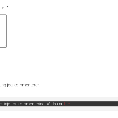
eret
*
gang jeg kommenterer.
ingslinje for kommentering på dhu.nu
her
.