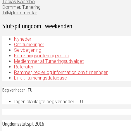
Tobias Kaarsbo
Dommer
,
Turnering
Tilføj kommentar
Slutspil ungdom i weekenden
Nyheder
Om turneringer
Selvbetjening
Forretningsorden og vision
Medlemmer af Turneringsudvalget
Referater
Rammer, regler og information om turneringer
Link til turneringsdatabase
Begivenheder i TU
Ingen planlagte begivenheder i TU
Ungdomsslutspil 2016