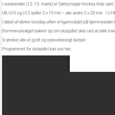
I weekenden (12.-13. marts) er Sørbymagle Hockey Klub vært fo
U8, U10 og U12 spiller 2 x 15 min – alle andre 2 x 20 min. I U18 
I løbet af denne torsdag aften vil ligamodulet på hjemmesiden b
Dommerudvalget bakker op om slutspillet dels ved at stille me
Vi ønsker alle et godt og oplevelsesrigt slutspil.
Programmet for slutspillet kan ses her: