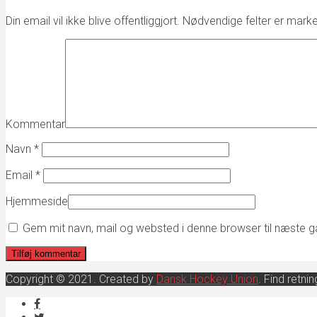
Din email vil ikke blive offentliggjort. Nødvendige felter er mark
Kommentar
Navn
*
Email
*
Hjemmeside
Gem mit navn, mail og websted i denne browser til næste 
Copyright © 2021. Created by
Dansk Hockey Union
. Find retn