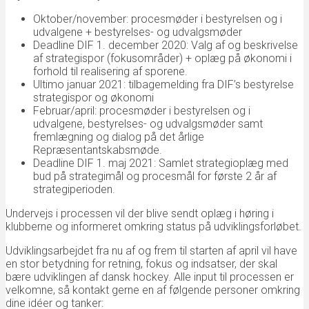
Oktober/november: procesmøder i bestyrelsen og i
udvalgene + bestyrelses- og udvalgsmøder
Deadline DIF 1. december 2020: Valg af og beskrivelse
af strategispor (fokusområder) + oplæg på økonomi i
forhold til realisering af sporene.
Ultimo januar 2021: tilbagemelding fra DIF’s bestyrelse
strategispor og økonomi
Februar/april: procesmøder i bestyrelsen og i
udvalgene, bestyrelses- og udvalgsmøder samt
fremlægning og dialog på det årlige
Repræsentantskabsmøde.
Deadline DIF 1. maj 2021: Samlet strategioplæg med
bud på strategimål og procesmål for første 2 år af
strategiperioden.
Undervejs i processen vil der blive sendt oplæg i høring i
klubberne og informeret omkring status på udviklingsforløbet.
Udviklingsarbejdet fra nu af og frem til starten af april vil have
en stor betydning for retning, fokus og indsatser, der skal
bære udviklingen af dansk hockey. Alle input til processen er
velkomne, så kontakt gerne en af følgende personer omkring
dine idéer og tanker: